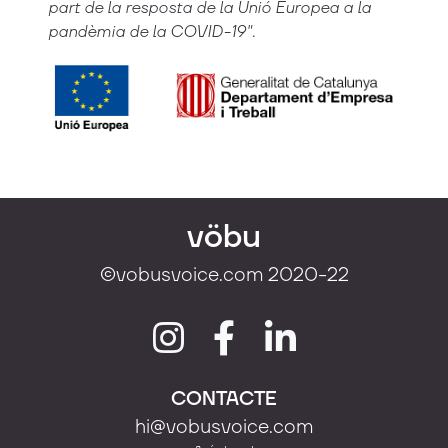
part de la resposta de la Unió Europea a la
pandèmia de la COVID-19".
vöbu
©vobusvoice.com 2020-22
CONTACTE
hi@vobusvoice.com