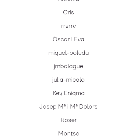
Cris
rrvrrv
Òscar i Eva
miquel-boleda
jmbalague
julia-micalo
Key Enigma
Josep Mª i Mª Dolors
Roser
Montse