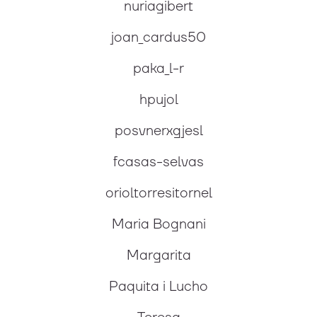
nuriagibert
joan_cardus50
paka_l-r
hpujol
posvnerxgjesl
fcasas-selvas
orioltorresitornel
Maria Bognani
Margarita
Paquita i Lucho