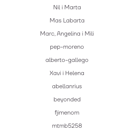
Nil i Marta
Mas Labarta
Marc, Angelina i Mili
pep-moreno
alberto-gallego
Xavi i Helena
abellanrius
beyonded
fjimenom
mtmb5258