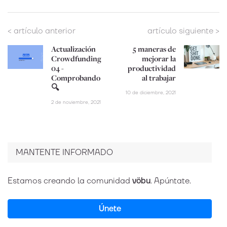
< artículo anterior
artículo siguiente >
Actualización
5 maneras de
Crowdfunding
mejorar la
04 -
productividad
Comprobando
al trabajar
🔍
10 de diciembre, 2021
2 de noviembre, 2021
MANTENTE INFORMADO
Estamos creando la comunidad
vöbu
. Apúntate.
Únete